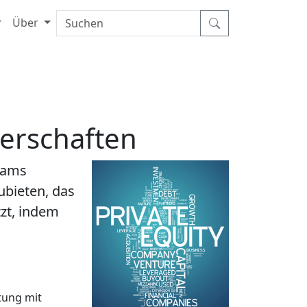
Über
nerschaften
eams
ubieten, das
zt, indem
tung mit