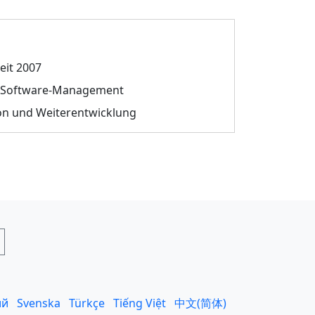
eit 2007
im Software-Management
ion und Weiterentwicklung
ий
Svenska
Türkçe
Tiếng Việt
中文(简体)