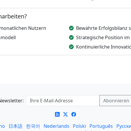
arbeiten?
 monatlichen Nutzern
Bewährte Erfolgsbilanz s
smodell
Strategische Position 
Kontinuierliche Innovat
Newsletter:
ano
日本語
한국어
Nederlands
Polski
Português
Русск