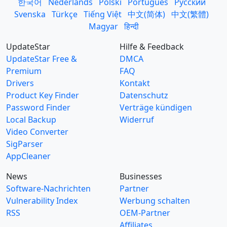
한국어
Nederlands
Polski
Português
Русский
Svenska
Türkçe
Tiếng Việt
中文(简体)
中文(繁體)
Magyar
हिन्दी
UpdateStar
Hilfe & Feedback
UpdateStar Free &
DMCA
Premium
FAQ
Drivers
Kontakt
Product Key Finder
Datenschutz
Password Finder
Verträge kündigen
Local Backup
Widerruf
Video Converter
SigParser
AppCleaner
News
Businesses
Software-Nachrichten
Partner
Vulnerability Index
Werbung schalten
RSS
OEM-Partner
Affiliates