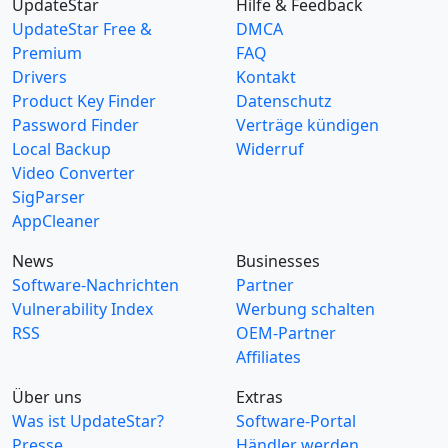
UpdateStar
Hilfe & Feedback
UpdateStar Free &
DMCA
Premium
FAQ
Drivers
Kontakt
Product Key Finder
Datenschutz
Password Finder
Verträge kündigen
Local Backup
Widerruf
Video Converter
SigParser
AppCleaner
News
Businesses
Software-Nachrichten
Partner
Vulnerability Index
Werbung schalten
RSS
OEM-Partner
Affiliates
Über uns
Extras
Was ist UpdateStar?
Software-Portal
Presse
Händler werden