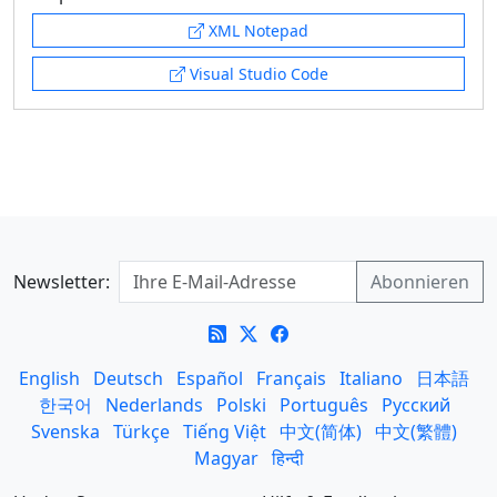
XML Notepad
Visual Studio Code
Newsletter:
English
Deutsch
Español
Français
Italiano
日本語
한국어
Nederlands
Polski
Português
Русский
Svenska
Türkçe
Tiếng Việt
中文(简体)
中文(繁體)
Magyar
हिन्दी