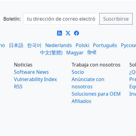
Boletín:
ano
日本語
한국어
Nederlands
Polski
Português
Русск
中文(繁體)
Magyar
हिन्दी
Noticias
Trabaja con nosotros
So
Software News
Socio
¿Q
Vulnerability Index
Anúnciate con
Pr
RSS
nosotros
Eq
Soluciones para OEM
In
Afiliados