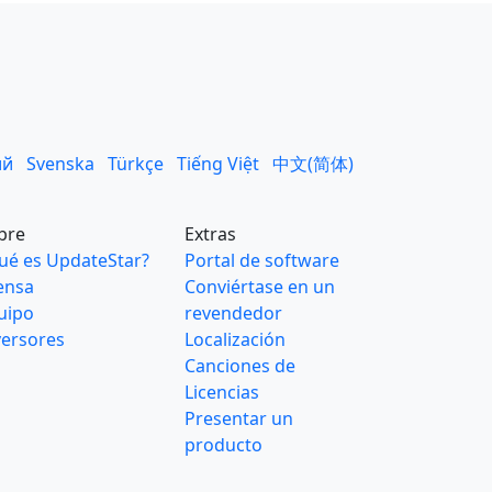
ий
Svenska
Türkçe
Tiếng Việt
中文(简体)
bre
Extras
ué es UpdateStar?
Portal de software
ensa
Conviértase en un
uipo
revendedor
versores
Localización
Canciones de
Licencias
Presentar un
producto