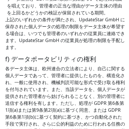
を唱えており、管理者の正当な理由がデータ主体の理由
を上回るかどうかの検証が保留されている期間。
上記のいずれかの条件が満たされ、UpdateStar GmbH に
保存された個人データの処理の制限をデータ主体が希望す
る場合は、いつでも管理者のいずれかの従業員に連絡でき
ます。UpdateStar GmbH の従業員が処理の制限を手配し
ます。
f) データポータビリティの権利
各データ主体は、欧州連合の立法者により、自己に関する
個人データであって、管理者に提供したものを、構造化さ
れ、一般に使用され、機械判読可能な形式で受け取る権利
を付与されています。また、当該データを、個人データが
提供された管理者から妨げられることなく、別の管理者に
送信する権利を有します。ただし、処理が GDPR 第6条第
1項(a)または第9条第2項(a)に基づく同意、または GDPR
第6条第1項(b)に基づく契約に基づき、かつ自動化された
手段で実行され、さらに公的利益のために行われる任務の