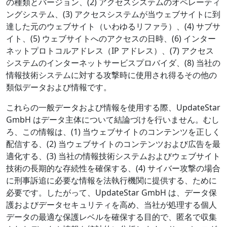
の種類とバージョン、(2) アクセスシステムのオペレーティ
ングシステム、(3) アクセスシステムが当ウェブサイトに到
達した元のウェブサイト（いわゆるリファラ）、(4) サブサ
イト、(5) ウェブサイトへのアクセスの日時、(6) インター
ネットプロトコルアドレス（IP アドレス）、(7) アクセス
システムのインターネットサービスプロバイダ、(8) 当社の
情報技術システムに対する攻撃時に使用され得るその他の
類似データおよび情報です。
これらの一般データおよび情報を使用する際、UpdateStar
GmbH はデータ主体について結論づけを行いません。むし
ろ、この情報は、(1) 当ウェブサイトのコンテンツを正しく
配信する、(2) 当ウェブサイトのコンテンツおよび広告を最
適化する、(3) 当社の情報技術システムおよびウェブサイト
技術の長期的な存続性を確保する、(4) サイバー攻撃の場合
に刑事訴追に必要な情報を法執行機関に提供する、ために
必要です。したがって、UpdateStar GmbH は、データ保
護およびデータセキュリティを高め、当社が処理する個人
データの最適な保護レベルを確保する目的で、匿名で収集