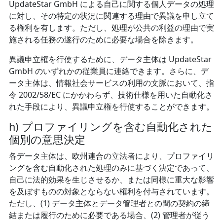
UpdateStar GmbH による自己に関する個人データの処理
に対し、その特定の状況に関連する理由で異議を申し立て
る権利を有します。ただし、処理が公共の利益の理由で実
施される任務の遂行のために必要な場合を除きます。
異議申立権を行使するために、データ主体は UpdateStar
GmbH のいずれかの従業員に連絡できます。さらに、デ
ータ主体は、情報社会サービスの利用の文脈において、指
令 2002/58/EC にかかわらず、技術仕様を用いた自動化さ
れた手段により、異議申立権を行使することができます。
h) プロファイリングを含む自動化された
個別の意思決定
各データ主体は、欧州連合の立法者により、プロファイリ
ングを含む自動化された処理のみに基づく決定であって、
自己に法的効果を生じさせるか、または同様に重大な影響
を及ぼすものの対象とならない権利を付与されています。
ただし、(1) データ主体とデータ管理者との間の契約の締
結または履行のために必要である場合、(2) 管理者が従う