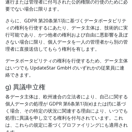
遂行または管理者に付与された公的権限の行使のために必
要でない場合に限ります。
さらに、GDPR 第20条第1項に基づくデータポータビリテ
ィの権利を行使するにあたり、データ主体は、技術的に実
行可能であり、かつ他者の権利および自由に悪影響を及ぼ
さない場合に限り、個人データを一人の管理者から別の管
理者に直接送信してもらう権利を有します。
データポータビリティの権利を行使するため、データ主体
はいつでも UpdateStar GmbH のいずれかの従業員に連
絡できます。
g) 異議申立権
各データ主体は、欧州連合の立法者により、自己に関する
個人データの処理が GDPR 第6条第1項(e)または(f)に基づ
く場合、その特定の状況に関連する理由により、いつでも
処理に異議を申し立てる権利を付与されています。これ
は、これらの規定に基づくプロファイリングにも適用され