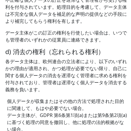
不正確な個人データの訂正を遅滞なく管理者から受ける権
利を付与されています。処理目的を考慮して、データ主体
は不完全な個人データを補足的な声明の提供などの手段に
より補完してもらう権利を有します。
データ主体がこの訂正の権利を行使したい場合は、いつで
も管理者のいずれかの従業員に連絡できます。
d) 消去の権利（忘れられる権利）
各データ主体は、欧州連合の立法者により、以下のいずれ
かの理由が適用され、かつ処理が必要でない限り、自己に
関する個人データの消去を遅滞なく管理者に求める権利を
付与されており、管理者は遅滞なく個人データを消去する
義務を負います。
個人データが収集またはその他の方法で処理された目的
に関連して、もはや必要でない場合。
データ主体が、GDPR 第6条第1項(a)または第9条第2項(a)
に基づく処理の同意を撤回し、他に処理の法的根拠がな
い場合。