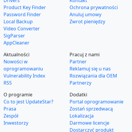
Drivers
Kontakt
Product Key Finder
Ochrona prywatności
Password Finder
Anuluj umowy
Local Backup
Zwrot pieniędzy
Video Converter
SigParser
AppCleaner
Aktualności
Pracuj z nami
Nowości w
Partner
oprogramowaniu
Reklamuj się u nas
Vulnerability Index
Rozwiązania dla OEM
RSS
Partnerzy
O programie
Dodatki
Co to jest UpdateStar?
Portal oprogramowanie
Prasa
Zostań sprzedwacą
Zespół
Lokalizacja
Inwestorzy
Darmowe licencje
Dostarczyć produkt