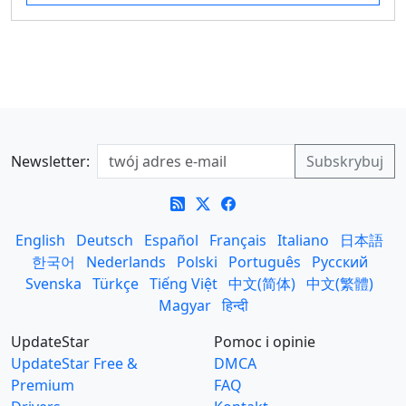
Newsletter:
English
Deutsch
Español
Français
Italiano
日本語
한국어
Nederlands
Polski
Português
Русский
Svenska
Türkçe
Tiếng Việt
中文(简体)
中文(繁體)
Magyar
हिन्दी
UpdateStar
Pomoc i opinie
UpdateStar Free &
DMCA
Premium
FAQ