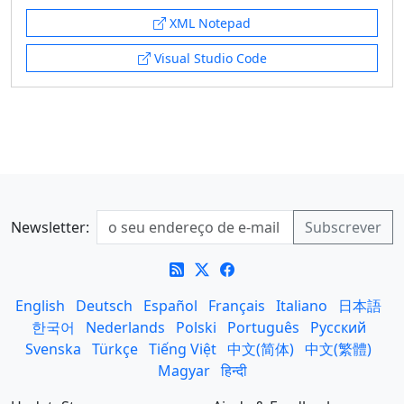
XML Notepad
Visual Studio Code
Newsletter:
English
Deutsch
Español
Français
Italiano
日本語
한국어
Nederlands
Polski
Português
Русский
Svenska
Türkçe
Tiếng Việt
中文(简体)
中文(繁體)
Magyar
हिन्दी