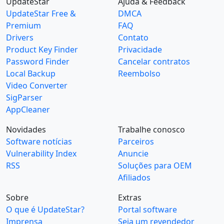
UpdateStar
Ajuda & Feedback
UpdateStar Free &
DMCA
Premium
FAQ
Drivers
Contato
Product Key Finder
Privacidade
Password Finder
Cancelar contratos
Local Backup
Reembolso
Video Converter
SigParser
AppCleaner
Novidades
Trabalhe conosco
Software notícias
Parceiros
Vulnerability Index
Anuncie
RSS
Soluções para OEM
Afiliados
Sobre
Extras
O que é UpdateStar?
Portal software
Imprensa
Seja um revendedor