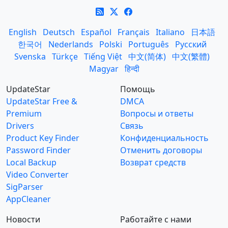
English
Deutsch
Español
Français
Italiano
日本語
한국어
Nederlands
Polski
Português
Русский
Svenska
Türkçe
Tiếng Việt
中文(简体)
中文(繁體)
Magyar
हिन्दी
UpdateStar
Помощь
UpdateStar Free &
DMCA
Premium
Вопросы и ответы
Drivers
Связь
Product Key Finder
Конфиденциальность
Password Finder
Отменить договоры
Local Backup
Возврат средств
Video Converter
SigParser
AppCleaner
Новости
Работайте с нами