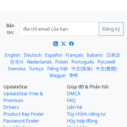
Bản
tin:
English
Deutsch
Español
Français
Italiano
日本語
한국어
Nederlands
Polski
Português
Русский
Svenska
Türkçe
Tiếng Việt
中文(简体)
中文(繁體)
Magyar
हिन्दी
UpdateStar
Giúp đỡ & Phản hồi
UpdateStar Free &
DMCA
Premium
FAQ
Drivers
Liên hệ
Product Key Finder
Tùy chỉnh riêng tư
Password Finder
Hủy hợp đồng