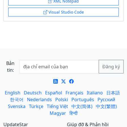
XML Notepad
Visual Studio Code
Bản
tin:
English
Deutsch
Español
Français
Italiano
日本語
한국어
Nederlands
Polski
Português
Русский
Svenska
Türkçe
Tiếng Việt
中文(简体)
中文(繁體)
Magyar
हिन्दी
UpdateStar
Giúp đỡ & Phản hồi