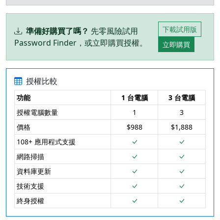
下載試用版
準備好購買了嗎？
先零風險試用
Password Finder，或立即購買授權。
立即購買
授權比較
功能
1 台電腦
3 台電腦
授權電腦數量
1
3
價格
$988
$1,888
108+ 應用程式支援
網路掃描
資料庫更新
技術支援
終身授權