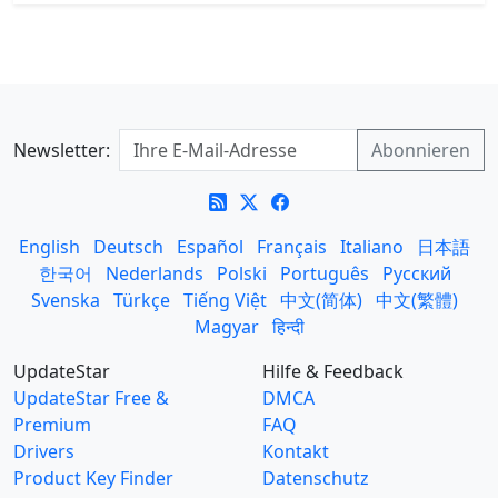
Newsletter:
English
Deutsch
Español
Français
Italiano
日本語
한국어
Nederlands
Polski
Português
Русский
Svenska
Türkçe
Tiếng Việt
中文(简体)
中文(繁體)
Magyar
हिन्दी
UpdateStar
Hilfe & Feedback
UpdateStar Free &
DMCA
Premium
FAQ
Drivers
Kontakt
Product Key Finder
Datenschutz