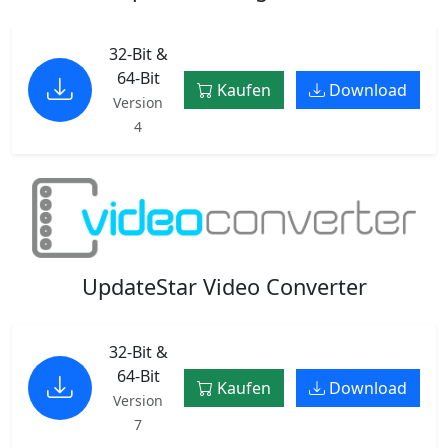
32-Bit &
64-Bit
Kaufen
Download
Version
4
UpdateStar Video Converter
32-Bit &
64-Bit
Kaufen
Download
Version
7