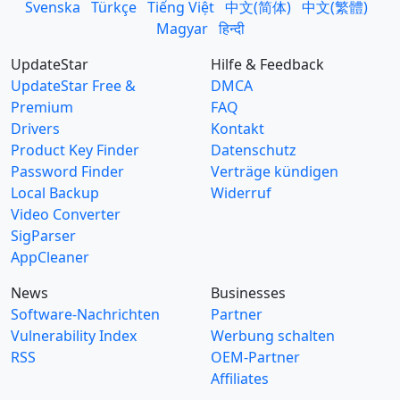
Svenska
Türkçe
Tiếng Việt
中文(简体)
中文(繁體)
Magyar
हिन्दी
UpdateStar
Hilfe & Feedback
UpdateStar Free &
DMCA
Premium
FAQ
Drivers
Kontakt
Product Key Finder
Datenschutz
Password Finder
Verträge kündigen
Local Backup
Widerruf
Video Converter
SigParser
AppCleaner
News
Businesses
Software-Nachrichten
Partner
Vulnerability Index
Werbung schalten
RSS
OEM-Partner
Affiliates