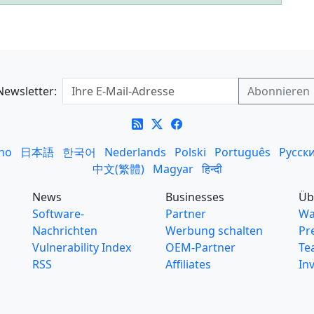
Newsletter:
ano
日本語
한국어
Nederlands
Polski
Português
Русск
中文(繁體)
Magyar
हिन्दी
News
Businesses
Üb
Software-
Partner
Wa
Nachrichten
Werbung schalten
Pr
Vulnerability Index
OEM-Partner
Te
RSS
Affiliates
In