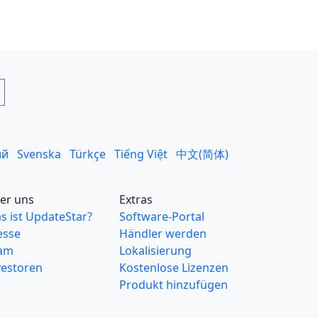
ий
Svenska
Türkçe
Tiếng Việt
中文(简体)
er uns
Extras
s ist UpdateStar?
Software-Portal
esse
Händler werden
am
Lokalisierung
vestoren
Kostenlose Lizenzen
Produkt hinzufügen