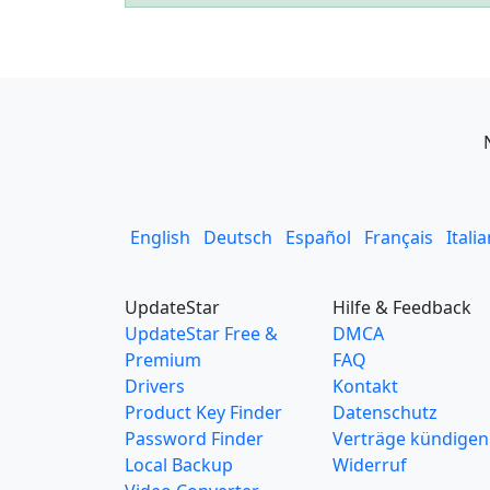
English
Deutsch
Español
Français
Itali
UpdateStar
Hilfe & Feedback
UpdateStar Free &
DMCA
Premium
FAQ
Drivers
Kontakt
Product Key Finder
Datenschutz
Password Finder
Verträge kündigen
Local Backup
Widerruf