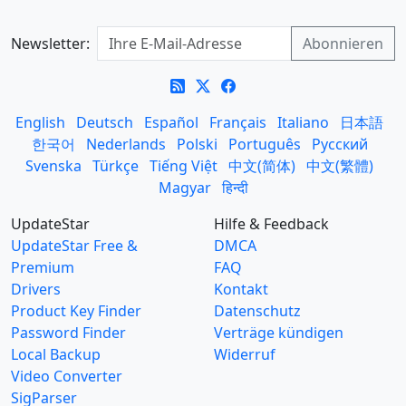
Newsletter:
English
Deutsch
Español
Français
Italiano
日本語
한국어
Nederlands
Polski
Português
Русский
Svenska
Türkçe
Tiếng Việt
中文(简体)
中文(繁體)
Magyar
हिन्दी
UpdateStar
Hilfe & Feedback
UpdateStar Free &
DMCA
Premium
FAQ
Drivers
Kontakt
Product Key Finder
Datenschutz
Password Finder
Verträge kündigen
Local Backup
Widerruf
Video Converter
SigParser