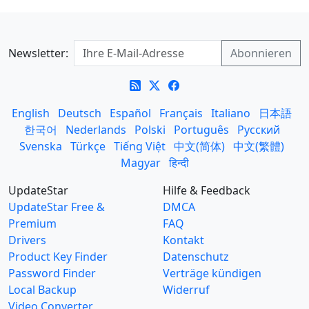
Newsletter:
English
Deutsch
Español
Français
Italiano
日本語
한국어
Nederlands
Polski
Português
Русский
Svenska
Türkçe
Tiếng Việt
中文(简体)
中文(繁體)
Magyar
हिन्दी
UpdateStar
Hilfe & Feedback
UpdateStar Free &
DMCA
Premium
FAQ
Drivers
Kontakt
Product Key Finder
Datenschutz
Password Finder
Verträge kündigen
Local Backup
Widerruf
Video Converter