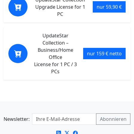
Upgrade License for 1
nur 59,90 €
PC
UpdateStar
Collection –
Business/Home
nur 159 € netto
Office
License for 1 PC / 3
PCs
Newsletter: