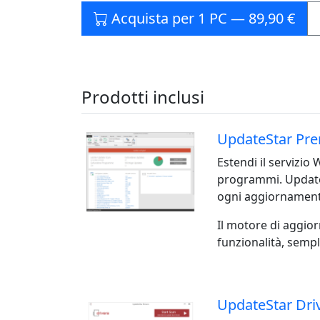
Acquista per 1 PC — 89,90 €
Prodotti inclusi
UpdateStar Pre
Estendi il servizio
programmi. Update
ogni aggiornamento 
Il motore di aggior
funzionalità, sempl
UpdateStar Dri