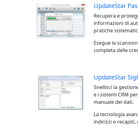
UpdateStar Pas
Recupera e proteggi
informazioni di au
pratiche sistemati
Esegue la scansion
completa delle cre
UpdateStar Sig
Snellisci la gestio
e i sistemi CRM per
manuale dei dati.
La tecnologia avanz
indirizzi e recapit