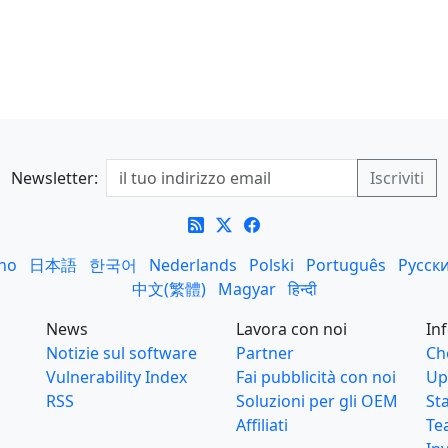
Newsletter:
ano
日本語
한국어
Nederlands
Polski
Português
Русск
中文(繁體)
Magyar
हिन्दी
News
Lavora con noi
In
Notizie sul software
Partner
Ch
Vulnerability Index
Fai pubblicità con noi
Up
RSS
Soluzioni per gli OEM
St
Affiliati
Te