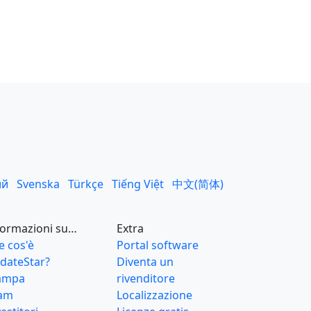
ий
Svenska
Türkçe
Tiếng Việt
中文(简体)
formazioni su…
Extra
e cos'è
Portal software
dateStar?
Diventa un
ampa
rivenditore
am
Localizzazione