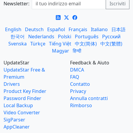
Newsletter:
English
Deutsch
Español
Français
Italiano
日本語
한국어
Nederlands
Polski
Português
Русский
Svenska
Türkçe
Tiếng Việt
中文(简体)
中文(繁體)
Magyar
हिन्दी
UpdateStar
Feedback & Aiuto
UpdateStar Free &
DMCA
Premium
FAQ
Drivers
Contatto
Product Key Finder
Privacy
Password Finder
Annulla contratti
Local Backup
Rimborso
Video Converter
SigParser
AppCleaner