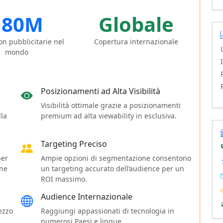
180M
Globale
n pubblicitarie nel
Copertura internazionale
mondo
Posizionamenti ad Alta Visibilità
Visibilità ottimale grazie a posizionamenti
lla
premium ad alta viewability in esclusiva.
Targeting Preciso
per
Ampie opzioni di segmentazione consentono
gne
un targeting accurato dell’audience per un
ROI massimo.
Audience Internazionale
rezzo
Raggiungi appassionati di tecnologia in
numerosi Paesi e lingue.