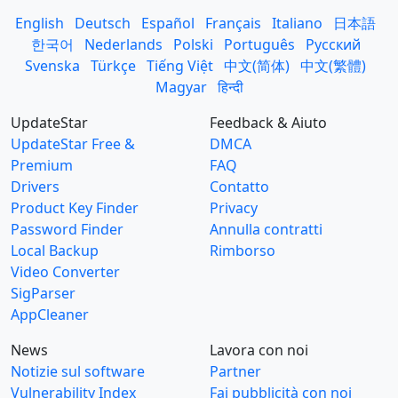
English
Deutsch
Español
Français
Italiano
日本語
한국어
Nederlands
Polski
Português
Русский
Svenska
Türkçe
Tiếng Việt
中文(简体)
中文(繁體)
Magyar
हिन्दी
UpdateStar
Feedback & Aiuto
UpdateStar Free &
DMCA
Premium
FAQ
Drivers
Contatto
Product Key Finder
Privacy
Password Finder
Annulla contratti
Local Backup
Rimborso
Video Converter
SigParser
AppCleaner
News
Lavora con noi
Notizie sul software
Partner
Vulnerability Index
Fai pubblicità con noi