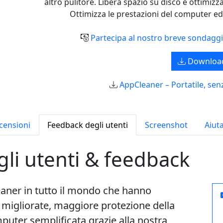
altro pulitore. Libera spazio su disco e ottimizz
Ottimizza le prestazioni del computer ed 
Partecipa al nostro breve sondaggio
Downloa
AppCleaner – Portatile, senz
censioni
Feedback degli utenti
Screenshot
Aiuta
li utenti & feedback
eaner in tutto il mondo che hanno
 migliorate, maggiore protezione della
uter semplificata grazie alla nostra