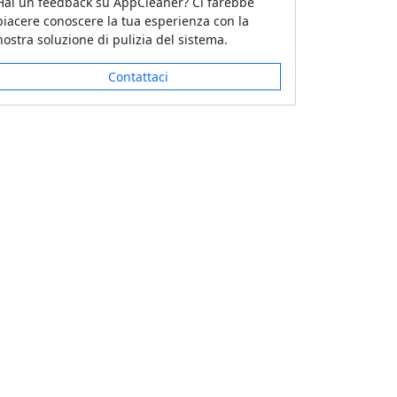
Hai un feedback su AppCleaner? Ci farebbe
piacere conoscere la tua esperienza con la
nostra soluzione di pulizia del sistema.
Contattaci