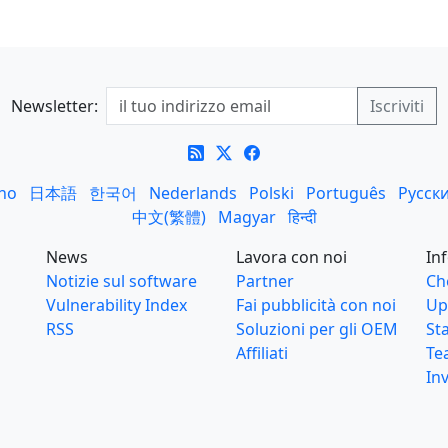
Newsletter:
ano
日本語
한국어
Nederlands
Polski
Português
Русск
中文(繁體)
Magyar
हिन्दी
News
Lavora con noi
In
Notizie sul software
Partner
Ch
Vulnerability Index
Fai pubblicità con noi
Up
RSS
Soluzioni per gli OEM
St
Affiliati
Te
Inv