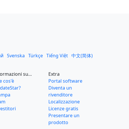
ий
Svenska
Türkçe
Tiếng Việt
中文(简体)
formazioni su…
Extra
e cos'è
Portal software
dateStar?
Diventa un
ampa
rivenditore
am
Localizzazione
estitori
Licenze gratis
Presentare un
prodotto