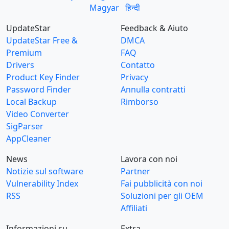
Magyar
हिन्दी
UpdateStar
Feedback & Aiuto
UpdateStar Free &
DMCA
Premium
FAQ
Drivers
Contatto
Product Key Finder
Privacy
Password Finder
Annulla contratti
Local Backup
Rimborso
Video Converter
SigParser
AppCleaner
News
Lavora con noi
Notizie sul software
Partner
Vulnerability Index
Fai pubblicità con noi
RSS
Soluzioni per gli OEM
Affiliati
Informazioni su…
Extra