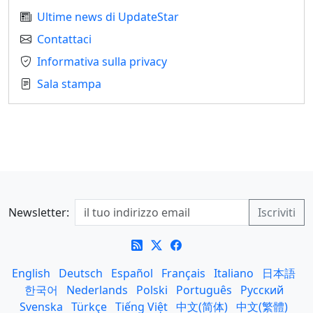
Ultime news di UpdateStar
Contattaci
Informativa sulla privacy
Sala stampa
Newsletter:
English
Deutsch
Español
Français
Italiano
日本語
한국어
Nederlands
Polski
Português
Русский
Svenska
Türkçe
Tiếng Việt
中文(简体)
中文(繁體)