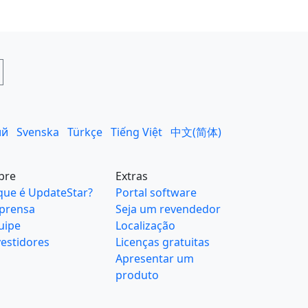
ий
Svenska
Türkçe
Tiếng Việt
中文(简体)
bre
Extras
que é UpdateStar?
Portal software
prensa
Seja um revendedor
uipe
Localização
vestidores
Licenças gratuitas
Apresentar um
produto