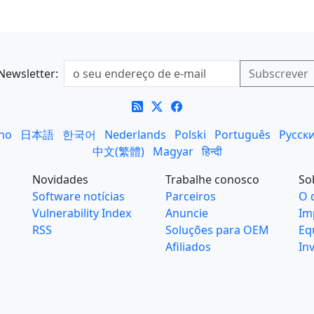
Newsletter:
ano
日本語
한국어
Nederlands
Polski
Português
Русск
中文(繁體)
Magyar
हिन्दी
Novidades
Trabalhe conosco
So
Software notícias
Parceiros
O 
Vulnerability Index
Anuncie
Im
RSS
Soluções para OEM
Eq
Afiliados
In