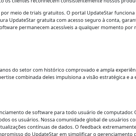
to os clientes reconhecem consistentemente nossos produ
por meio de trials gratuitos. O portal UpdateStar funcion
ura UpdateStar gratuita com acesso seguro à conta, gara
 software permanecem acessíveis a qualquer momento por 
anos do setor com histórico comprovado e ampla experiên
rtise combinada deles impulsiona a visão estratégica e a 
enciamento de software para todo usuário de computador. 
todos os usuários. Nossa comunidade global de usuários co
tualizações contínuas de dados. O feedback extremamente
romisso do UpdateStar em simplificar o gerenciamento 