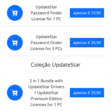
UpdateStar
Password Finder
apenas € 19,90
License for 1 PC
UpdateStar
Password Finder
apenas € 39,90
License for 3 PCs
Coleção UpdateStar
2 in 1 Bundle with
UpdateStar Drivers
+ UpdateStar
apenas € 39,90
Premium Edition
Licenses for 1 PC