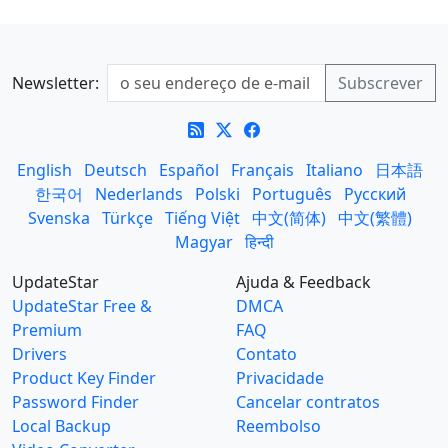
Newsletter:
English
Deutsch
Español
Français
Italiano
日本語
한국어
Nederlands
Polski
Português
Русский
Svenska
Türkçe
Tiếng Việt
中文(简体)
中文(繁體)
Magyar
हिन्दी
UpdateStar
Ajuda & Feedback
UpdateStar Free &
DMCA
Premium
FAQ
Drivers
Contato
Product Key Finder
Privacidade
Password Finder
Cancelar contratos
Local Backup
Reembolso