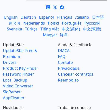
English
Deutsch
Español
Français
Italiano
日本語
한국어
Nederlands
Polski
Português
Русский
Svenska
Türkçe
Tiếng Việt
中文(简体)
中文(繁體)
Magyar
हिन्दी
UpdateStar
Ajuda & Feedback
UpdateStar Free &
DMCA
Premium
FAQ
Drivers
Contato
Product Key Finder
Privacidade
Password Finder
Cancelar contratos
Local Backup
Reembolso
Video Converter
SigParser
AppCleaner
Novidades
Trabalhe conosco