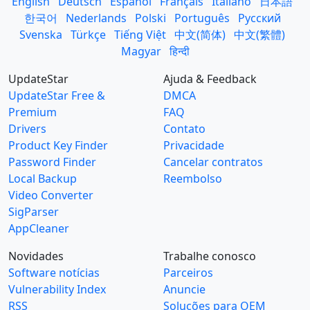
English
Deutsch
Español
Français
Italiano
日本語
한국어
Nederlands
Polski
Português
Русский
Svenska
Türkçe
Tiếng Việt
中文(简体)
中文(繁體)
Magyar
हिन्दी
UpdateStar
Ajuda & Feedback
UpdateStar Free &
DMCA
Premium
FAQ
Drivers
Contato
Product Key Finder
Privacidade
Password Finder
Cancelar contratos
Local Backup
Reembolso
Video Converter
SigParser
AppCleaner
Novidades
Trabalhe conosco
Software notícias
Parceiros
Vulnerability Index
Anuncie
RSS
Soluções para OEM