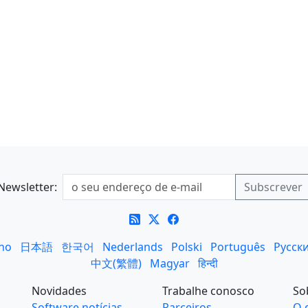
Newsletter:
ano
日本語
한국어
Nederlands
Polski
Português
Русск
中文(繁體)
Magyar
हिन्दी
Novidades
Trabalhe conosco
So
Software notícias
Parceiros
O 