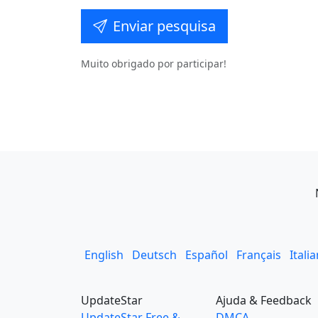
Enviar pesquisa
Muito obrigado por participar!
English
Deutsch
Español
Français
Itali
UpdateStar
Ajuda & Feedback
UpdateStar Free &
DMCA