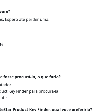
tware?
as. Espero até perder uma.
e?
 fosse procurá-la, o que faria?
utador
uct Key Finder para procurá-la
ente
eStar Product Key Finder, qual você preferiria?