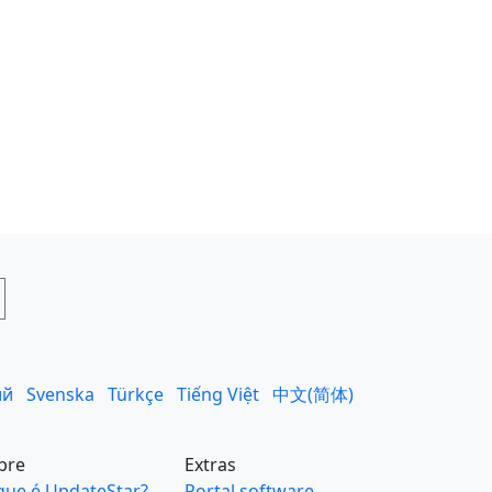
ий
Svenska
Türkçe
Tiếng Việt
中文(简体)
bre
Extras
que é UpdateStar?
Portal software