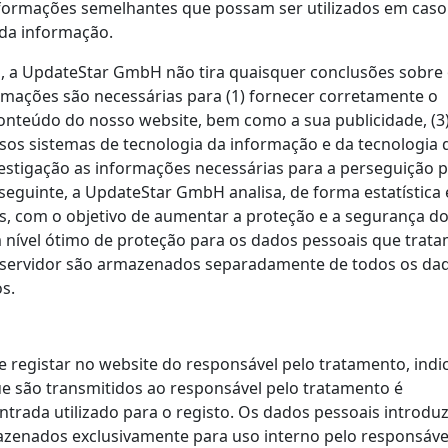
informações semelhantes que possam ser utilizados em caso
 da informação.
is, a UpdateStar GmbH não tira quaisquer conclusões sobre
formações são necessárias para (1) fornecer corretamente o
conteúdo do nosso website, bem como a sua publicidade, (3
ssos sistemas de tecnologia da informação e da tecnologia 
vestigação as informações necessárias para a perseguição 
eguinte, a UpdateStar GmbH analisa, de forma estatística 
s, com o objetivo de aumentar a proteção e a segurança d
nível ótimo de proteção para os dados pessoais que trata
o servidor são armazenados separadamente de todos os da
s.
se registar no website do responsável pelo tratamento, ind
e são transmitidos ao responsável pelo tratamento é
trada utilizado para o registo. Os dados pessoais introdu
mazenados exclusivamente para uso interno pelo responsáve