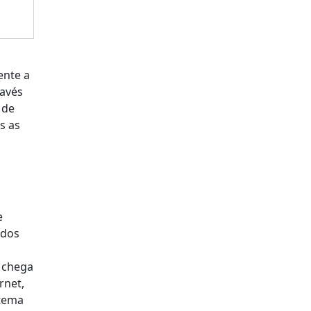
ente a
ravés
 de
s as
e
ados
o
o chega
rnet,
stema