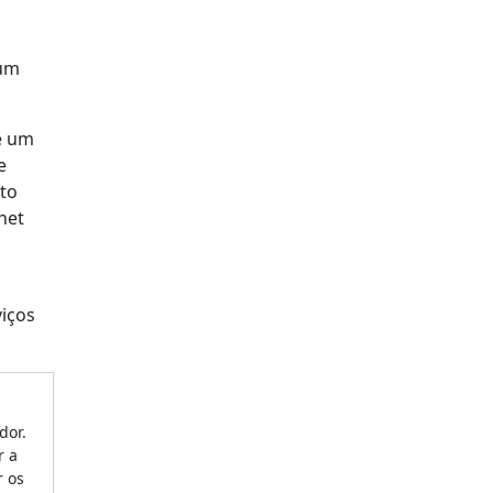
num
é um
e
sto
net
viços
dor.
r a
r os