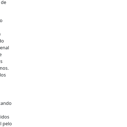
 de
 o
)
do
penal
e
os
mos.
dos
icando
zidos
l pelo