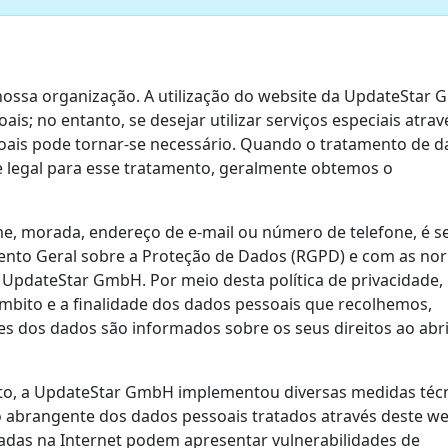
 nossa organização. A utilização do website da UpdateStar
s; no entanto, se desejar utilizar serviços especiais atrav
oais pode tornar-se necessário. Quando o tratamento de 
e legal para esse tratamento, geralmente obtemos o
e, morada, endereço de e-mail ou número de telefone, é 
nto Geral sobre a Proteção de Dados (RGPD) e com as no
à UpdateStar GmbH. Por meio desta política de privacidade,
mbito e a finalidade dos dados pessoais que recolhemos,
ares dos dados são informados sobre os seus direitos ao abr
to, a UpdateStar GmbH implementou diversas medidas técn
 abrangente dos dados pessoais tratados através deste we
adas na Internet podem apresentar vulnerabilidades de