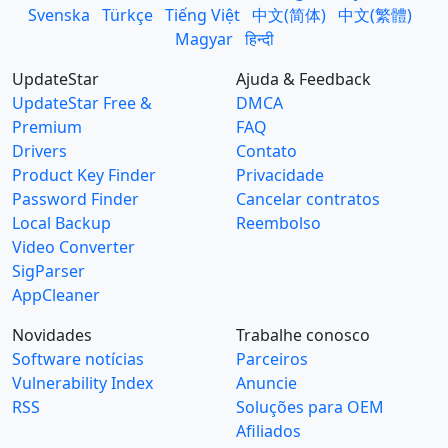
Svenska
Türkçe
Tiếng Việt
中文(简体)
中文(繁體)
Magyar
हिन्दी
UpdateStar
Ajuda & Feedback
UpdateStar Free &
DMCA
Premium
FAQ
Drivers
Contato
Product Key Finder
Privacidade
Password Finder
Cancelar contratos
Local Backup
Reembolso
Video Converter
SigParser
AppCleaner
Novidades
Trabalhe conosco
Software notícias
Parceiros
Vulnerability Index
Anuncie
RSS
Soluções para OEM
Afiliados