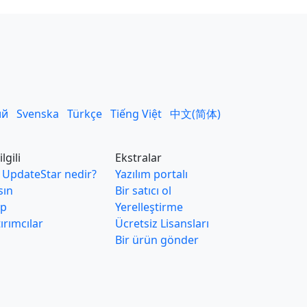
ий
Svenska
Türkçe
Tiếng Việt
中文(简体)
ilgili
Ekstralar
 UpdateStar nedir?
Yazılım portalı
sın
Bir satıcı ol
ip
Yerelleştirme
ırımcılar
Ücretsiz Lisansları
Bir ürün gönder