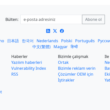
Bülten:
ano
日本語
한국어
Nederlands
Polski
Português
Русск
中文(繁體)
Magyar
हिन्दी
Haberler
Bizimle çalışmak
Ile 
Yazılım haberleri
Ortak
Ne
Vulnerability Index
Bizimle reklam verin
Ba
RSS
Çözümler OEM için
Ek
İştirakler
Yat
et