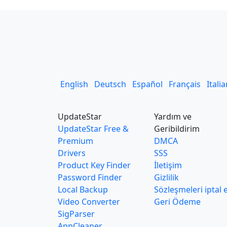
English
Deutsch
Español
Français
Itali
UpdateStar
Yardım ve
UpdateStar Free &
Geribildirim
Premium
DMCA
Drivers
SSS
Product Key Finder
İletişim
Password Finder
Gizlilik
Local Backup
Sözleşmeleri iptal 
Video Converter
Geri Ödeme
SigParser
AppCleaner