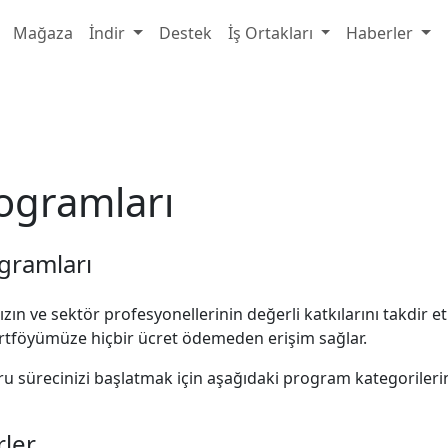
Mağaza
İndir
Destek
İş Ortakları
Haberler
rogramları
gramları
zın ve sektör profesyonellerinin değerli katkılarını takdir e
portföyümüze hiçbir ücret ödemeden erişim sağlar.
sürecinizi başlatmak için aşağıdaki program kategorilerini
rler