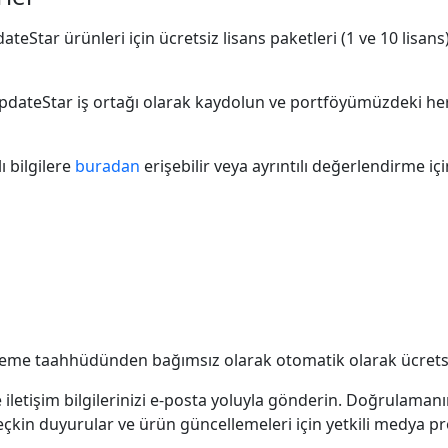
pdateStar ürünleri için ücretsiz lisans paketleri (1 ve 10 lisan
teStar iş ortağı olarak kaydolun ve portföyümüzdeki herhang
ı bilgilere
buradan
erişebilir veya ayrıntılı değerlendirme iç
eleme taahhüdünden bağımsız olarak otomatik olarak ücretsiz
e iletişim bilgilerinizi e-posta yoluyla gönderin. Doğrulaman
 seçkin duyurular ve ürün güncellemeleri için yetkili medya p