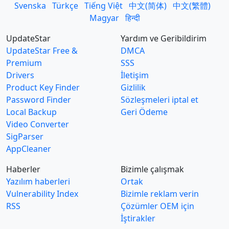
Svenska
Türkçe
Tiếng Việt
中文(简体)
中文(繁體)
Magyar
हिन्दी
UpdateStar
Yardım ve Geribildirim
UpdateStar Free &
DMCA
Premium
SSS
Drivers
İletişim
Product Key Finder
Gizlilik
Password Finder
Sözleşmeleri iptal et
Local Backup
Geri Ödeme
Video Converter
SigParser
AppCleaner
Haberler
Bizimle çalışmak
Yazılım haberleri
Ortak
Vulnerability Index
Bizimle reklam verin
RSS
Çözümler OEM için
İştirakler