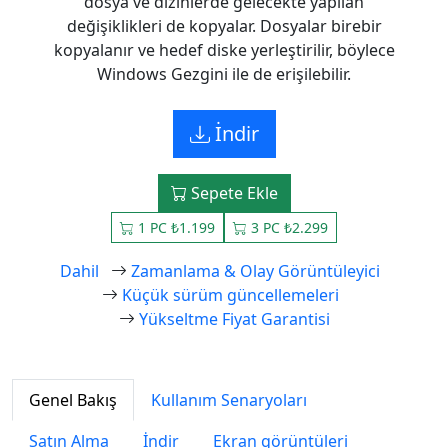
dosya ve dizinlerde gelecekte yapılan
değişiklikleri de kopyalar. Dosyalar birebir
kopyalanır ve hedef diske yerleştirilir, böylece
Windows Gezgini ile de erişilebilir.
İndir
Sepete Ekle
1 PC ₺1.199
3 PC ₺2.299
Dahil
Zamanlama & Olay Görüntüleyici
Küçük sürüm güncellemeleri
Yükseltme Fiyat Garantisi
Genel Bakış
Kullanım Senaryoları
Satın Alma
İndir
Ekran görüntüleri