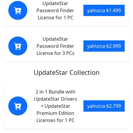
UpdateStar
Password Finder
yalnızca ₺1.499
License for 1 PC
UpdateStar
Password Finder
yalnızca ₺2.999
License for 3 PCs
UpdateStar Collection
2 in 1 Bundle with
UpdateStar Drivers
+ UpdateStar
yalnızca ₺2.799
Premium Edition
Licenses for 1 PC