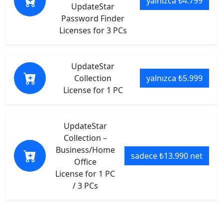
yalnızca ₺4.799
UpdateStar
Password Finder
Licenses for 3 PCs
UpdateStar
Collection
yalnızca ₺5.999
License for 1 PC
UpdateStar
Collection –
Business/Home
sadece ₺13.990 net
Office
License for 1 PC
/ 3 PCs