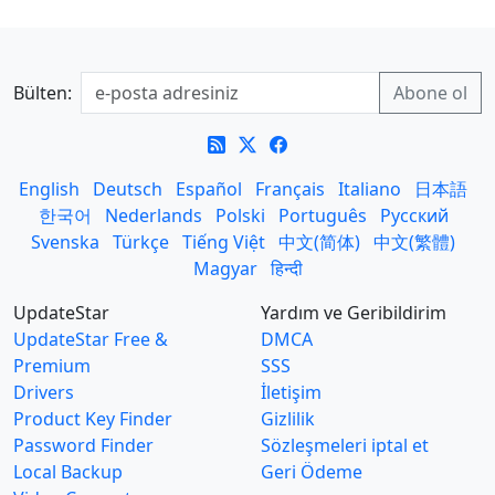
Bülten:
English
Deutsch
Español
Français
Italiano
日本語
한국어
Nederlands
Polski
Português
Русский
Svenska
Türkçe
Tiếng Việt
中文(简体)
中文(繁體)
Magyar
हिन्दी
UpdateStar
Yardım ve Geribildirim
UpdateStar Free &
DMCA
Premium
SSS
Drivers
İletişim
Product Key Finder
Gizlilik
Password Finder
Sözleşmeleri iptal et
Local Backup
Geri Ödeme