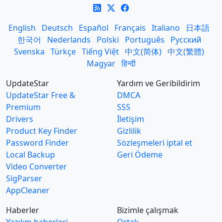
English
Deutsch
Español
Français
Italiano
日本語
한국어
Nederlands
Polski
Português
Русский
Svenska
Türkçe
Tiếng Việt
中文(简体)
中文(繁體)
Magyar
हिन्दी
UpdateStar
Yardım ve Geribildirim
UpdateStar Free &
DMCA
Premium
SSS
Drivers
İletişim
Product Key Finder
Gizlilik
Password Finder
Sözleşmeleri iptal et
Local Backup
Geri Ödeme
Video Converter
SigParser
AppCleaner
Haberler
Bizimle çalışmak