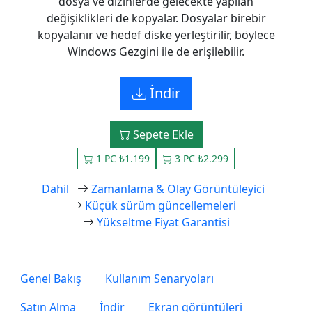
dosya ve dizinlerde gelecekte yapılan
değişiklikleri de kopyalar. Dosyalar birebir
kopyalanır ve hedef diske yerleştirilir, böylece
Windows Gezgini ile de erişilebilir.
İndir
Sepete Ekle
1 PC ₺1.199
3 PC ₺2.299
Dahil
Zamanlama & Olay Görüntüleyici
Küçük sürüm güncellemeleri
Yükseltme Fiyat Garantisi
Genel Bakış
Kullanım Senaryoları
Satın Alma
İndir
Ekran görüntüleri