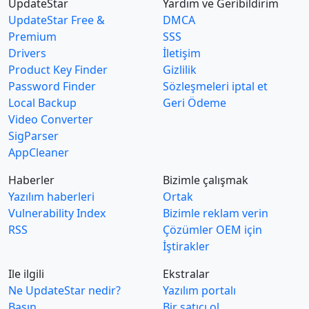
UpdateStar
Yardım ve Geribildirim
UpdateStar Free &
DMCA
Premium
SSS
Drivers
İletişim
Product Key Finder
Gizlilik
Password Finder
Sözleşmeleri iptal et
Local Backup
Geri Ödeme
Video Converter
SigParser
AppCleaner
Haberler
Bizimle çalışmak
Yazılım haberleri
Ortak
Vulnerability Index
Bizimle reklam verin
RSS
Çözümler OEM için
İştirakler
Ile ilgili
Ekstralar
Ne UpdateStar nedir?
Yazılım portalı
Basın
Bir satıcı ol