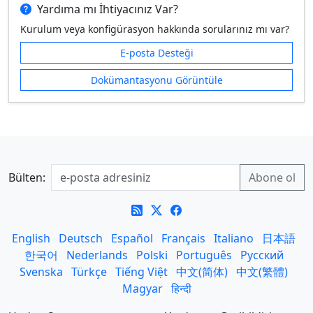
Yardıma mı İhtiyacınız Var?
Kurulum veya konfigürasyon hakkında sorularınız mı var?
E-posta Desteği
Dokümantasyonu Görüntüle
Bülten:
English
Deutsch
Español
Français
Italiano
日本語
한국어
Nederlands
Polski
Português
Русский
Svenska
Türkçe
Tiếng Việt
中文(简体)
中文(繁體)
Magyar
हिन्दी