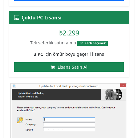
Çoklu PC Lisansı
₺2.299
Tek seferlik satın alma
En Karlı Seçenek
3 PC
için ömür boyu geçerli lisans
Lisans Satın Al