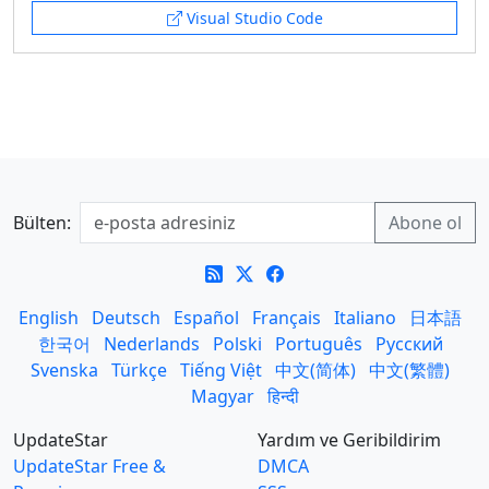
Visual Studio Code
Bülten:
English
Deutsch
Español
Français
Italiano
日本語
한국어
Nederlands
Polski
Português
Русский
Svenska
Türkçe
Tiếng Việt
中文(简体)
中文(繁體)
Magyar
हिन्दी
UpdateStar
Yardım ve Geribildirim
UpdateStar Free &
DMCA