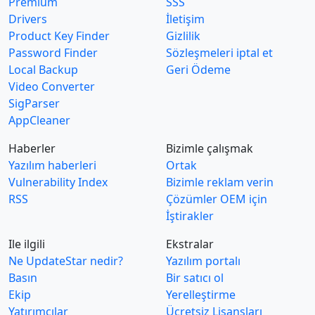
Premium
SSS
Drivers
İletişim
Product Key Finder
Gizlilik
Password Finder
Sözleşmeleri iptal et
Local Backup
Geri Ödeme
Video Converter
SigParser
AppCleaner
Haberler
Bizimle çalışmak
Yazılım haberleri
Ortak
Vulnerability Index
Bizimle reklam verin
RSS
Çözümler OEM için
İştirakler
Ile ilgili
Ekstralar
Ne UpdateStar nedir?
Yazılım portalı
Basın
Bir satıcı ol
Ekip
Yerelleştirme
Yatırımcılar
Ücretsiz Lisansları