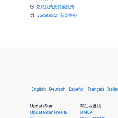
隐私政策及其他政策
UpdateStar 新闻中心
English
Deutsch
Español
Français
Itali
UpdateStar
帮助＆反馈
UpdateStar Free &
DMCA