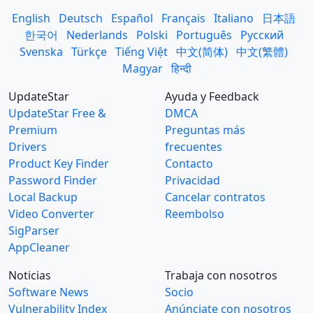
English
Deutsch
Español
Français
Italiano
日本語
한국어
Nederlands
Polski
Português
Русский
Svenska
Türkçe
Tiếng Việt
中文(简体)
中文(繁體)
Magyar
हिन्दी
UpdateStar
Ayuda y Feedback
UpdateStar Free &
DMCA
Premium
Preguntas más
Drivers
frecuentes
Product Key Finder
Contacto
Password Finder
Privacidad
Local Backup
Cancelar contratos
Video Converter
Reembolso
SigParser
AppCleaner
Noticias
Trabaja con nosotros
Software News
Socio
Vulnerability Index
Anúnciate con nosotros