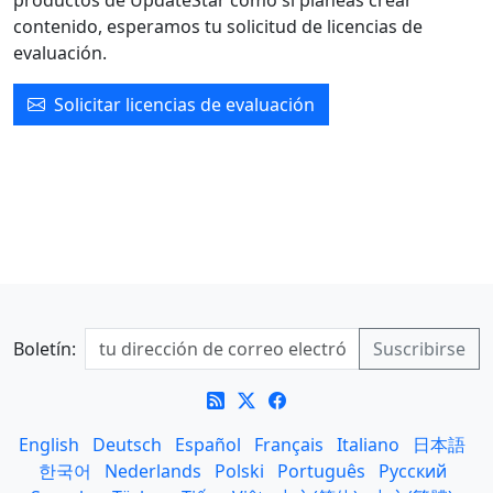
productos de UpdateStar como si planeas crear
contenido, esperamos tu solicitud de licencias de
evaluación.
Solicitar licencias de evaluación
Boletín:
English
Deutsch
Español
Français
Italiano
日本語
한국어
Nederlands
Polski
Português
Русский