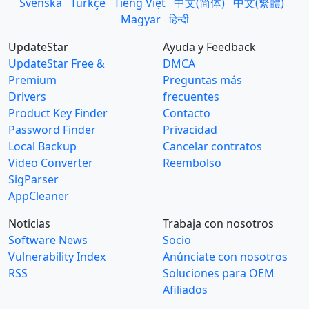
Svenska
Türkçe
Tiếng Việt
中文(简体)
中文(繁體)
Magyar
हिन्दी
UpdateStar
Ayuda y Feedback
UpdateStar Free &
DMCA
Premium
Preguntas más
Drivers
frecuentes
Product Key Finder
Contacto
Password Finder
Privacidad
Local Backup
Cancelar contratos
Video Converter
Reembolso
SigParser
AppCleaner
Noticias
Trabaja con nosotros
Software News
Socio
Vulnerability Index
Anúnciate con nosotros
RSS
Soluciones para OEM
Afiliados