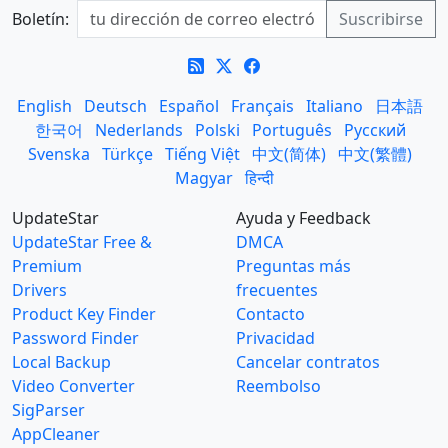
Boletín:
English
Deutsch
Español
Français
Italiano
日本語
한국어
Nederlands
Polski
Português
Русский
Svenska
Türkçe
Tiếng Việt
中文(简体)
中文(繁體)
Magyar
हिन्दी
UpdateStar
Ayuda y Feedback
UpdateStar Free &
DMCA
Premium
Preguntas más
Drivers
frecuentes
Product Key Finder
Contacto
Password Finder
Privacidad
Local Backup
Cancelar contratos
Video Converter
Reembolso
SigParser
AppCleaner