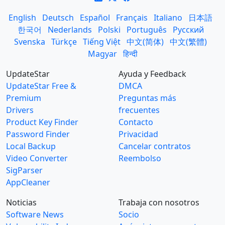
English
Deutsch
Español
Français
Italiano
日本語
한국어
Nederlands
Polski
Português
Русский
Svenska
Türkçe
Tiếng Việt
中文(简体)
中文(繁體)
Magyar
हिन्दी
UpdateStar
Ayuda y Feedback
UpdateStar Free &
DMCA
Premium
Preguntas más
Drivers
frecuentes
Product Key Finder
Contacto
Password Finder
Privacidad
Local Backup
Cancelar contratos
Video Converter
Reembolso
SigParser
AppCleaner
Noticias
Trabaja con nosotros
Software News
Socio