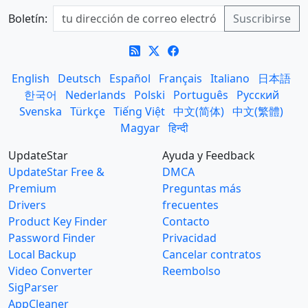
Boletín:
English
Deutsch
Español
Français
Italiano
日本語
한국어
Nederlands
Polski
Português
Русский
Svenska
Türkçe
Tiếng Việt
中文(简体)
中文(繁體)
Magyar
हिन्दी
UpdateStar
Ayuda y Feedback
UpdateStar Free &
DMCA
Premium
Preguntas más
Drivers
frecuentes
Product Key Finder
Contacto
Password Finder
Privacidad
Local Backup
Cancelar contratos
Video Converter
Reembolso
SigParser
AppCleaner