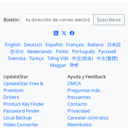
Boletín:
English
Deutsch
Español
Français
Italiano
日本語
한국어
Nederlands
Polski
Português
Русский
Svenska
Türkçe
Tiếng Việt
中文(简体)
中文(繁體)
Magyar
हिन्दी
UpdateStar
Ayuda y Feedback
UpdateStar Free &
DMCA
Premium
Preguntas más
Drivers
frecuentes
Product Key Finder
Contacto
Password Finder
Privacidad
Local Backup
Cancelar contratos
Video Converter
Reembolso