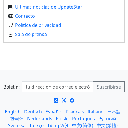
Últimas noticias de UpdateStar
Contacto
Política de privacidad
Sala de prensa
Boletín:
English
Deutsch
Español
Français
Italiano
日本語
한국어
Nederlands
Polski
Português
Русский
Svenska
Türkçe
Tiếng Việt
中文(简体)
中文(繁體)