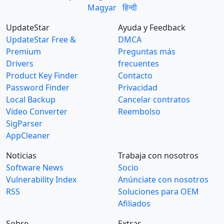
Magyar
हिन्दी
UpdateStar
Ayuda y Feedback
UpdateStar Free &
DMCA
Premium
Preguntas más
Drivers
frecuentes
Product Key Finder
Contacto
Password Finder
Privacidad
Local Backup
Cancelar contratos
Video Converter
Reembolso
SigParser
AppCleaner
Noticias
Trabaja con nosotros
Software News
Socio
Vulnerability Index
Anúnciate con nosotros
RSS
Soluciones para OEM
Afiliados
Sobre
Extras