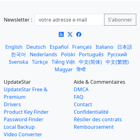
Newsletter :
English
Deutsch
Español
Français
Italiano
日本語
한국어
Nederlands
Polski
Português
Русский
Svenska
Türkçe
Tiếng Việt
中文(简体)
中文(繁體)
Magyar
हिन्दी
UpdateStar
Aide & Commentaires
UpdateStar Free &
DMCA
Premium
FAQ
Drivers
Contact
Product Key Finder
Confidentialité
Password Finder
Résilier des contrats
Local Backup
Remboursement
Video Converter