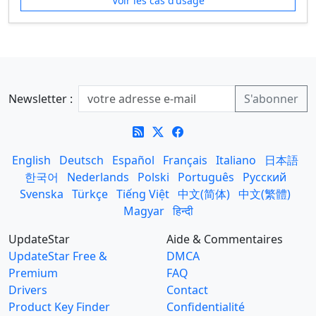
Voir les cas d’usage
Newsletter :
English
Deutsch
Español
Français
Italiano
日本語
한국어
Nederlands
Polski
Português
Русский
Svenska
Türkçe
Tiếng Việt
中文(简体)
中文(繁體)
Magyar
हिन्दी
UpdateStar
Aide & Commentaires
UpdateStar Free &
DMCA
Premium
FAQ
Drivers
Contact
Product Key Finder
Confidentialité