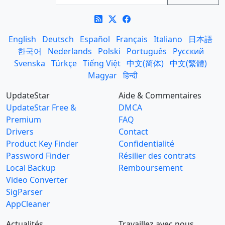
English
Deutsch
Español
Français
Italiano
日本語
한국어
Nederlands
Polski
Português
Русский
Svenska
Türkçe
Tiếng Việt
中文(简体)
中文(繁體)
Magyar
हिन्दी
UpdateStar
Aide & Commentaires
UpdateStar Free &
DMCA
Premium
FAQ
Drivers
Contact
Product Key Finder
Confidentialité
Password Finder
Résilier des contrats
Local Backup
Remboursement
Video Converter
SigParser
AppCleaner
Actualités
Travaillez avec nous