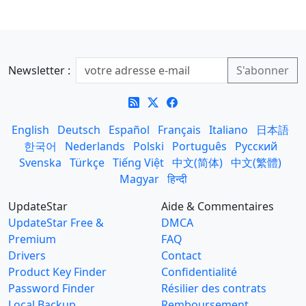
Newsletter :
English
Deutsch
Español
Français
Italiano
日本語
한국어
Nederlands
Polski
Português
Русский
Svenska
Türkçe
Tiếng Việt
中文(简体)
中文(繁體)
Magyar
हिन्दी
UpdateStar
Aide & Commentaires
UpdateStar Free &
DMCA
Premium
FAQ
Drivers
Contact
Product Key Finder
Confidentialité
Password Finder
Résilier des contrats
Local Backup
Remboursement