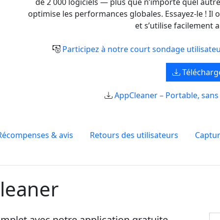
de 2 000 logiciels — plus que n’importe quel autre
optimise les performances globales. Essayez-le ! Il 
et s’utilise facilement 
Participez à notre court sondage utilisate
Télécharg
AppCleaner – Portable, sans 
Récompenses & avis
Retours des utilisateurs
Captur
leaner
plet avec notre application gratuite.