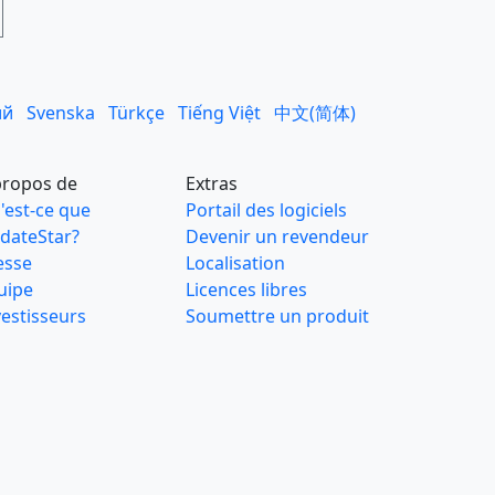
ий
Svenska
Türkçe
Tiếng Việt
中文(简体)
propos de
Extras
'est-ce que
Portail des logiciels
dateStar?
Devenir un revendeur
esse
Localisation
uipe
Licences libres
vestisseurs
Soumettre un produit