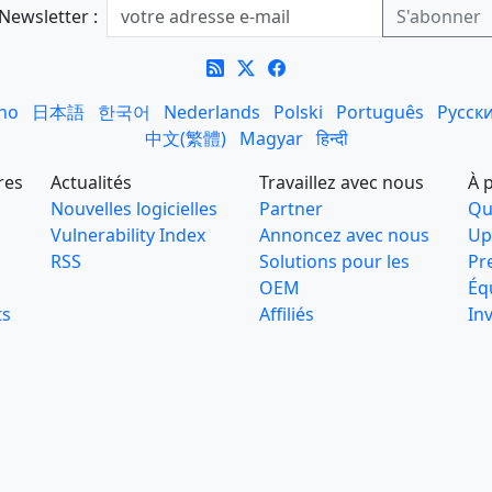
Newsletter :
ano
日本語
한국어
Nederlands
Polski
Português
Русск
中文(繁體)
Magyar
हिन्दी
res
Actualités
Travaillez avec nous
À 
Nouvelles logicielles
Partner
Qu
Vulnerability Index
Annoncez avec nous
Up
RSS
Solutions pour les
Pr
OEM
Éq
ts
Affiliés
In