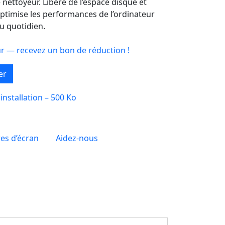
 nettoyeur. Libère de l’espace disque et
optimise les performances de l’ordinateur
au quotidien.
ur — recevez un bon de réduction !
er
installation – 500 Ko
es d’écran
Aidez-nous