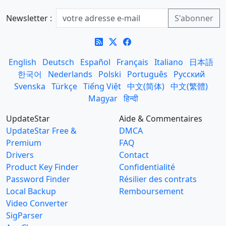
Newsletter :
English
Deutsch
Español
Français
Italiano
日本語
한국어
Nederlands
Polski
Português
Русский
Svenska
Türkçe
Tiếng Việt
中文(简体)
中文(繁體)
Magyar
हिन्दी
UpdateStar
Aide & Commentaires
UpdateStar Free &
DMCA
Premium
FAQ
Drivers
Contact
Product Key Finder
Confidentialité
Password Finder
Résilier des contrats
Local Backup
Remboursement
Video Converter
SigParser